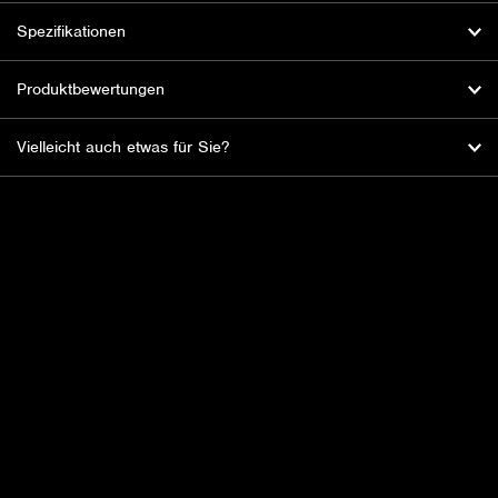
Spezifikationen
Produktbewertungen
Vielleicht auch etwas für Sie?
HBL Fireworks: Der Feuerwerksspezialist
mit der Leidenschaft für Spektakel und