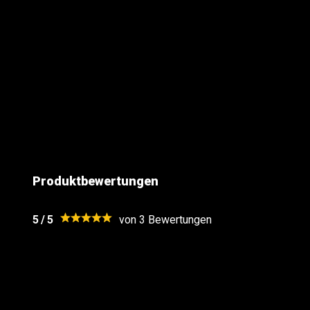
Pulvergewicht: 1158 Gramm
CE Kategorie: CAT F2
Bruttogewicht: 10Kg
Schüsse
Milimeter
Produktbewertungen
Marke
5
/
5
von 3
Bewertungen