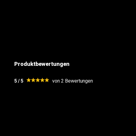
Inhalt: 10 Stück pro Packung
Kategorie: CE F2 (für Endverbraucher zugelassen)
Sicherheitsabstand: mindestens 8 Meter
Ideal für alle, die auf starke, aber kontrollierte Knalle stehe
Produktbewertungen
5
/
5
von 2
Bewertungen
Berrie Bennink