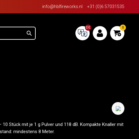
info@hblfireworks.nl
+31 (0)6 57031535
DE
0
 10 Stück mit je 1 g Pulver und 118 dB. Kompakte Knaller mit
stand: mindestens 8 Meter.