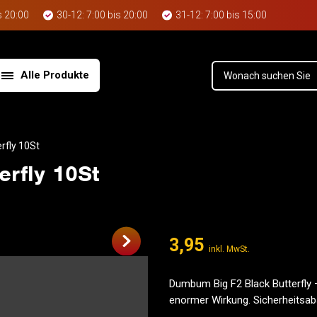
s 20:00
30-12: 7:00 bis 20:00
31-12: 7:00 bis 15:00
Alle Produkte
rfly 10St
rfly 10St
3,95
inkl. MwSt.
Dumbum Big F2 Black Butterfly –
enormer Wirkung. Sicherheitsab