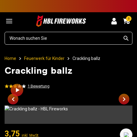
0
Home
Feuerwerk für Kinder
Crackling ballz
Crackling ballz
1
Bewertung
3,75
inkl. MwSt.