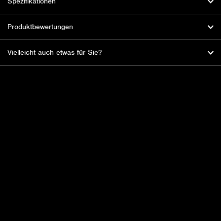
Spezifikationen
Produktbewertungen
Vielleicht auch etwas für Sie?
HBL Fireworks: Der Feuerwerksspezialist
mit der Leidenschaft für Spektakel und