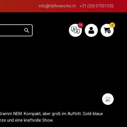
info@hblfireworks.nl
+31 (0)6 57031535
DE
0
ramm NEM. Kompakt, aber groß im Auftritt. Gold-blaue
ze und eine kraftvolle Show.