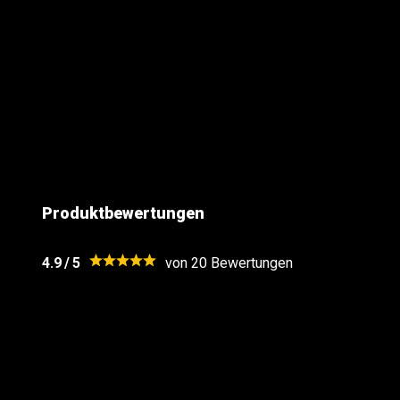
CE Kategorie: CAT F2
Bruttogewicht: 3Kg
Schüsse
Milimeter
Produktbewertungen
Marke
4.9
/
5
von 20
Bewertungen