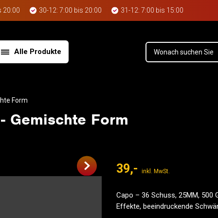
s 20:00
30-12: 7:00 bis 20:00
31-12: 7:00 bis 15:00
Alle Produkte
chte Form
 - Gemischte Form
39,-
inkl. MwSt.
Capo – 36 Schuss, 25MM, 500 G
Effekte, beeindruckende Schwän