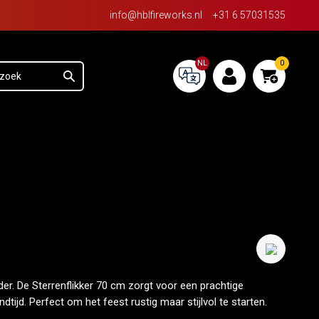
info@hblfireworks.nl
+31 6 57031535
NL
0
der. De Sterrenflikker 70 cm zorgt voor een prachtige
tijd. Perfect om het feest rustig maar stijlvol te starten.