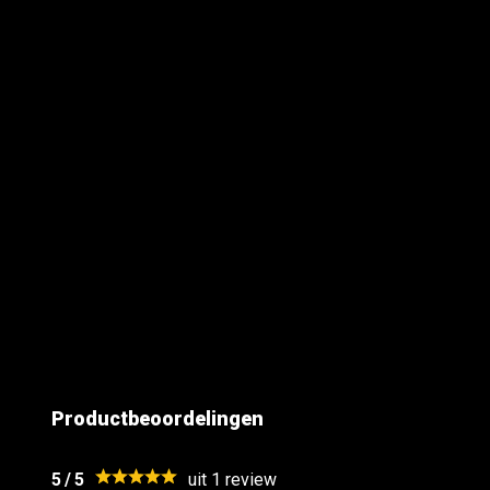
Mag je vuurwerk kopen in Duitsland?
Hoeveel vuurwerk mag je meenemen uit Duitsland?
Wanneer vuurwerk kopen in Duitsland?
Productbeoordelingen
Is vuurwerk uit Duitsland legaal?
5
/
5
uit 1
review