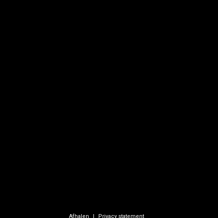
Stockholmerstrasse 6
entheim
48455 Bad Bentheim
Duitsland
producten
KvK: HRB 219372
e
BTW: DE365248717
+31 6 57031535
info@hblfireworks.nl
agen
e Voorwaarden
nt
Afhalen
Privacy statement